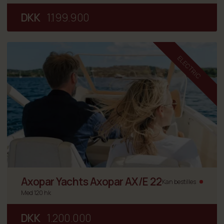
DKK
1.199.900
ELECTRIC
Axopar Yachts Axopar AX/E 22
Kan bestilles
Med 120 hk
DKK
1.200.000