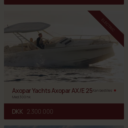
ELECTRIC
Axopar Yachts Axopar AX/E 25
Kan bestilles
Med 300 hk
DKK
2.300.000