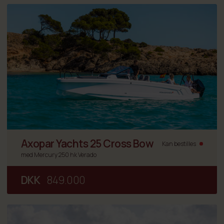
Axopar Yachts 25 Cross Bow
Kan bestilles
med Mercury 250 hk Verado
DKK
849.000