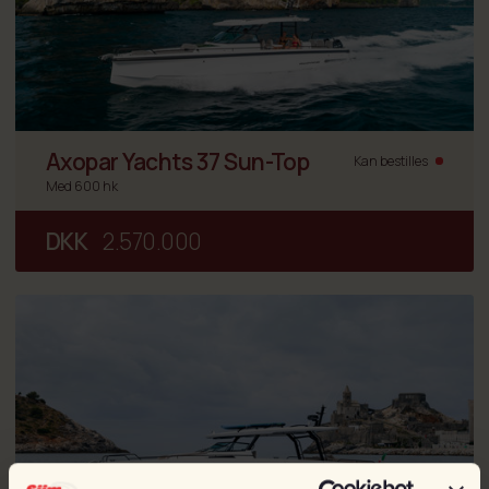
Axopar Yachts 37 Sun-Top
Kan bestilles
Med 600 hk
DKK
2.570.000