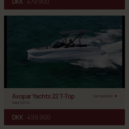
DKK
479.900
Axopar Yachts 22 T-Top
Kan bestilles
Med 150 hk
DKK
499.900