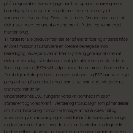
på årsregnskabet. Vores engagement i at opnå et renere og mere
bæredygtigt miljø tager mange former, herunder en nyligt
annonceret investering i Evoy - industriens førende producent af
elektriske inden- og udenbordsmotorer til fritids- og kommerciel
maritim brug.
Til fordel for alle producenter, der ser på elektrificering af deres flåde,
er vores mission at katalysere en bredere bevægelse mod
bæredygtig bådsejlads ved at fremskynde og gøre adoptionen af
elektrisk teknologi så enkel som mulig for alle. Vores politik for Miljø,
Social og Ledelse (ESG) vil hjælpe med at bestemme virksomhedens
fremtidige retning og beslutningsintentioner, og ESG har skabt nye
perspektiver på bæredygtighed, som vi ser som langt vigtigere nu
end nogensinde før.
Understøttende ESG, fungerer vores virksomheds mission
statement og vores formål, værdier og trosudsagn som påmindelser
om, hvad, hvorfor og hvordan vi forsøger at opnå vores mål og
ambitioner på en ansvarlig og respektfuld måde. Vores både bringer
dig tættere på naturen, hvor du kan mærke vinden kærtegne din
hud, se sollyset farve det ujævne terræn og nyde bølgemønstrene