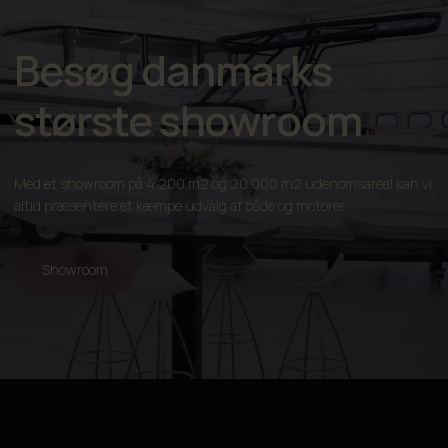
Besøg danmarks
største showroom
Med et showroom på 4.200 m2 og 20.000 m2 udenomsareal kan vi
altid præsentere et kæmpe udvalg af både og motorer.
Showroom