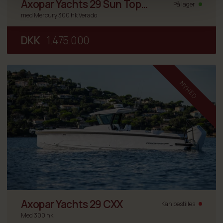
Axopar Yachts 29 Sun Top
På lager
med Mercury 300 hk Verado
Mediterrana Edition
DKK
1.475.000
NYHED
Axopar Yachts 29 CXX
Kan bestilles
Med 300 hk