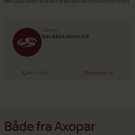
dem ud på vandet og skabe nye perspektiver for eventyrlystne sind.
KONTAKT
Siim Båd & Motor A/S
86 10 15 00
siim@siim.dk
Både fra Axopar