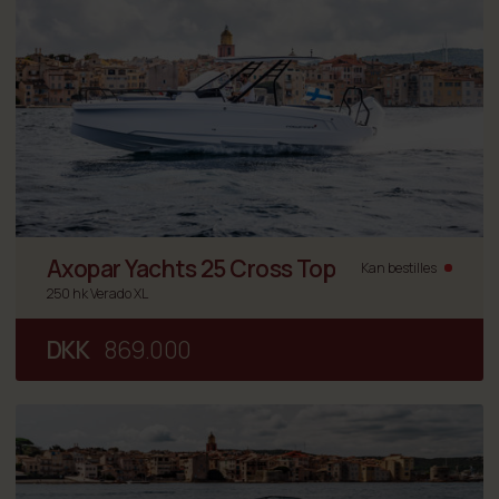
Axopar Yachts 25 Cross Top
Kan bestilles
250 hk Verado XL
DKK
869.000