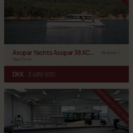
Axopar Yachts Axopar 38 XC
På vej ind
Cross Cabin
Med 700 hk
DKK
3.489.900
POWERBOAT OF THE YEAR