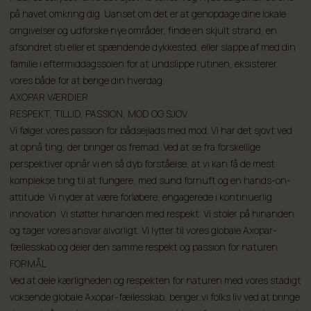
på havet omkring dig. Uanset om det er at genopdage dine lokale
omgivelser og udforske nye områder, finde en skjult strand, en
afsondret sti eller et spændende dykkested, eller slappe af med din
familie i eftermiddagssolen for at undslippe rutinen, eksisterer
vores både for at berige din hverdag.
AXOPAR VÆRDIER
RESPEKT, TILLID, PASSION, MOD OG SJOV
Vi følger vores passion for bådsejlads med mod. Vi har det sjovt ved
at opnå ting, der bringer os fremad. Ved at se fra forskellige
perspektiver opnår vi en så dyb forståelse, at vi kan få de mest
komplekse ting til at fungere, med sund fornuft og en hands-on-
attitude. Vi nyder at være forløbere, engagerede i kontinuerlig
innovation. Vi støtter hinanden med respekt. Vi stoler på hinanden
og tager vores ansvar alvorligt. Vi lytter til vores globale Axopar-
fællesskab og deler den samme respekt og passion for naturen.
FORMÅL
Ved at dele kærligheden og respekten for naturen med vores stadigt
voksende globale Axopar-fællesskab, beriger vi folks liv ved at bringe