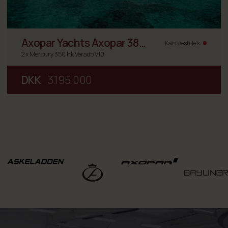
Axopar Yachts Axopar 38
Kan bestilles
Suntop
2 x Mercury 350 hk Verado V10
DKK
3.195.000