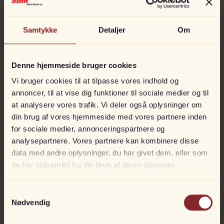
Samtykke
Detaljer
Om
Axopar Yachts 45 Sun-Top
Kan bestilles
3 x Mercury 300 hk
Denne hjemmeside bruger cookies
Vi bruger cookies til at tilpasse vores indhold og
DKK
6.300.000
annoncer, til at vise dig funktioner til sociale medier og til
at analysere vores trafik. Vi deler også oplysninger om
din brug af vores hjemmeside med vores partnere inden
for sociale medier, annonceringspartnere og
KONGEN
analysepartnere. Vores partnere kan kombinere disse
data med andre oplysninger, du har givet dem, eller som
de har indsamlet fra din brug af deres tjenester.
Samtykkevalg
Nødvendig