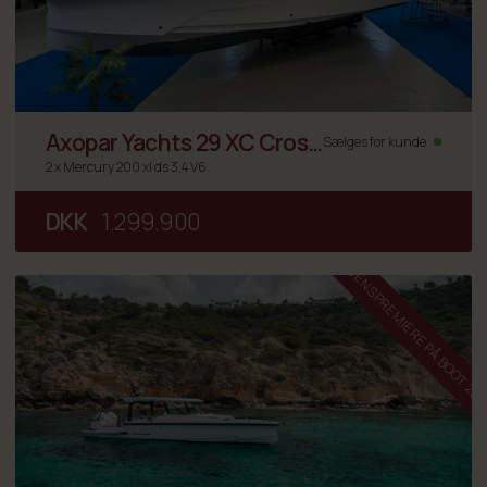
Axopar Yachts 29 XC Cross
Sælges for kunde
Cabin
2 x Mercury 200 xl ds 3,4 V6
DKK
1.299.900
VERDENSPREMIERE PÅ BOOT 20