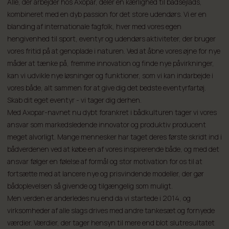
Alle, der arbejder hos Axopar, deler en kærlighed til bådsejlads,
kombineret med en dyb passion for det store udendørs. Vi er en
blanding af internationale fagfolk, hver med vores egen
hengivenhed til sport, eventyr og udendørs aktiviteter, der bruger
vores fritid på at genoplade i naturen. Ved at åbne vores øjne for nye
måder at tænke på, fremme innovation og finde nye påvirkninger,
kan vi udvikle nye løsninger og funktioner, som vi kan indarbejde i
vores både, alt sammen for at give dig det bedste eventyrfartøj.
Skab dit eget eventyr - vi tager dig derhen.
Med Axopar-navnet nu dybt forankret i bådkulturen tager vi vores
ansvar som markedsledende innovator og produktiv producent
meget alvorligt. Mange mennesker har taget deres første skridt ind i
bådverdenen ved at købe en af vores inspirerende både, og med det
ansvar følger en følelse af formål og stor motivation for os til at
fortsætte med at lancere nye og prisvindende modeller, der gør
bådoplevelsen så givende og tilgængelig som muligt.
Men verden er anderledes nu end da vi startede i 2014, og
virksomheder af alle slags drives med andre tankesæt og fornyede
værdier. Værdier, der tager hensyn til mere end blot slutresultatet