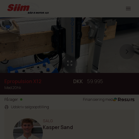
Epropulsion X12
DKK
59.995
Med 20hk
På lager
Finansiering med
Udskriv salgsopstilling
SALG
Kasper Sand