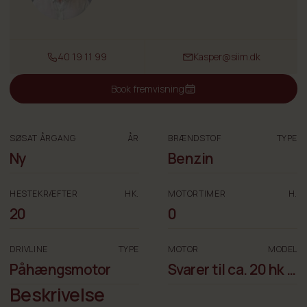
40 19 11 99
Kasper@siim.dk
Book fremvisning
SØSAT ÅRGANG
ÅR
BRÆNDSTOF
TYPE
Ny
Benzin
HESTEKRÆFTER
HK.
MOTORTIMER
H.
20
0
DRIVLINE
TYPE
MOTOR
MODEL
Påhængsmotor
Svarer til ca. 20 hk i
ydelse
Beskrivelse