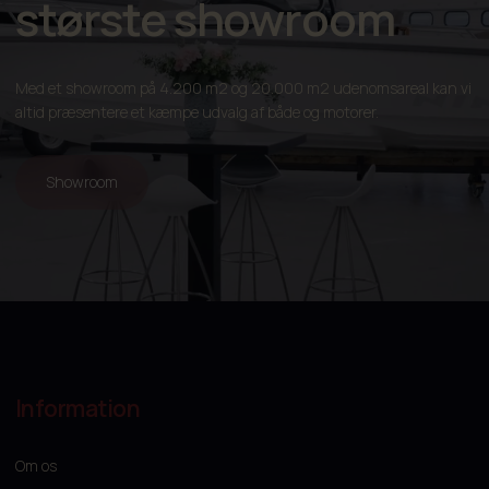
største showroom
Med et showroom på 4.200 m2 og 20.000 m2 udenomsareal kan vi
altid præsentere et kæmpe udvalg af både og motorer.
Showroom
Information
Om os