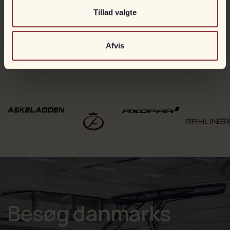
med Yamaha 200 hk 4-takt
Tillad valgte
DKK
799.900
Afvis
Besøg danmarks