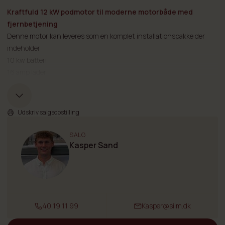
Kraftfuld 12 kW podmotor til moderne motorbåde med
fjernbetjening
Denne motor kan leveres som en komplet installationspakke der
indeholder:
10 kw batteri
16 amp lader
Digital helm Gas/gear‑håndtag
Smart display
DC-DC COnverter 96V - 12V 500 W
Udskriv salgsopstilling
X12 propeller
CanBus box 250 A
SALG
Evo 12.0 podmotor
Kasper Sand
Komplet pakke 149351 kr - spar 22.000 kr!
Oplev topklassen inden for elektrisk fremdrift med ePropulsions 12
kW podmotor – en ekstremt kraftfuld, støjsvag og højeffektiv
løsning til motorbåde med et deplacement op til ca.
6.000 kg
.
Denne motor er udviklet til bådejere, der kræver maksimal styrke,
40 19 11 99
Kasper@siim.dk
høj driftssikkerhed og en fuldstændig emissionsfri sejloplevelse