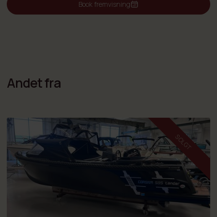
uden at gå på kompromis med ydeevne, acceleration eller
Book fremvisning
rækkevidde. EVO 12 er det oplagte valg til både, hvor elektrisk
fremdrift skal levere seriøs kraft.
🚤 Elektrisk ydeevne svarende til 20 hk benzin
Med en effekt på hele 12 kW leverer motoren en performance, der
kan sammenlignes med en traditionel
20 hk benzinmotor
– men
uden støj, vibrationer eller udstødning. Den direkte elektriske
Andet fra
kraftoverførsel giver en kraftfuld og kontant acceleration, som gør
selv tungere både lette at manøvrere både i havnen og på åbent
vand.
🔧 Skabt til fast installation
Som podmotor monteres enheden diskret under skroget, hvilket
SOLGT
frigør plads ombord og eliminerer behovet for en påhængsmotor på
hækken. Det giver et rent, strømlinet design og en optimal
vægtfordeling. Samtidig er der næsten ingen bevægelige dele,
hvilket reducerer vedligeholdelsen til et minimum og sikrer en lang
levetid.
🔋 Kompatibel med alle 48 V ePropulsion‑batterier
Motoren er fuldt kompatibel med ePropulsions komplette 48 V