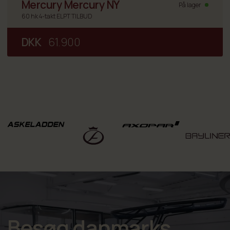
Mercury Mercury NY
På lager
60 hk 4-takt ELPT TILBUD
DKK
61.900
Besøg danmarks