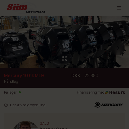
Mercury 10 hk MLH
DKK
22.880
Håndtag
På lager
Finansiering med
Udskriv salgsopstilling
SALG