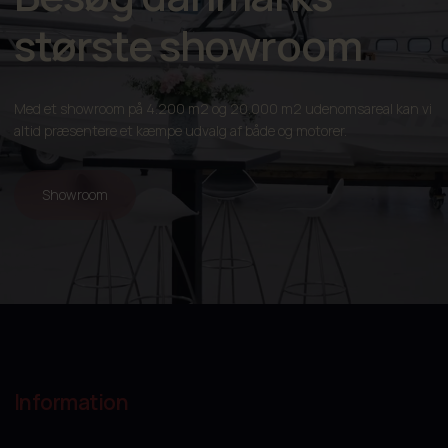
største showroom
Med et showroom på 4.200 m2 og 20.000 m2 udenomsareal kan vi
altid præsentere et kæmpe udvalg af både og motorer.
Showroom
Information