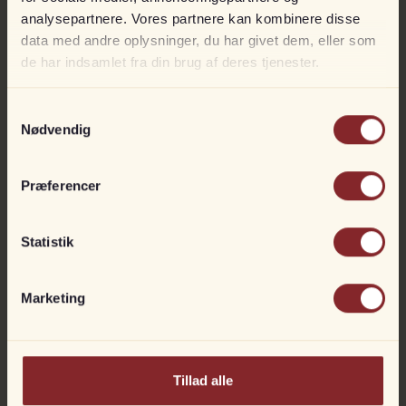
analysepartnere. Vores partnere kan kombinere disse
data med andre oplysninger, du har givet dem, eller som
de har indsamlet fra din brug af deres tjenester.
Mercury 40 hk ELPT
På lager
Samtykkevalg
Til fjernstyring
Nødvendig
DKK
44.990
50.990
Præferencer
Statistik
Marketing
Tillad alle