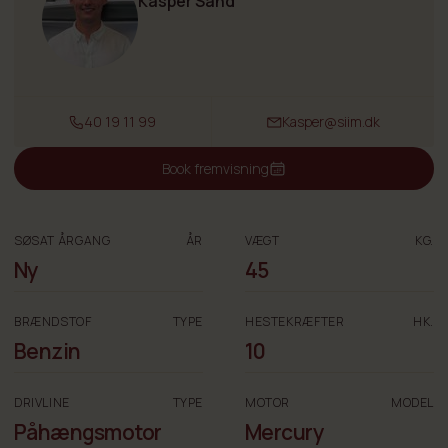
Kasper Sand
40 19 11 99
Kasper@siim.dk
Book fremvisning
SØSAT ÅRGANG
ÅR
VÆGT
KG.
Ny
45
BRÆNDSTOF
TYPE
HESTEKRÆFTER
HK.
Benzin
10
DRIVLINE
TYPE
MOTOR
MODEL
Påhængsmotor
Mercury