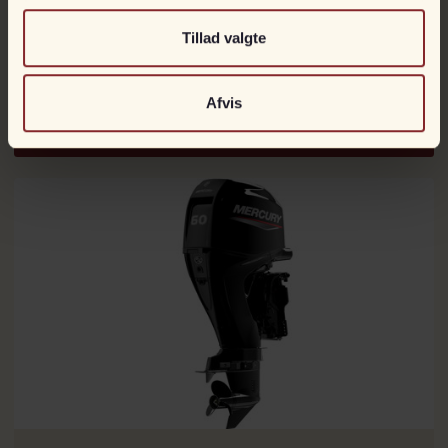
Tillad valgte
Mercury 50 hk ELPT
Kan bestilles
Til fjernstyring
Afvis
DKK
52.990