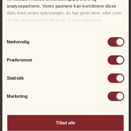
analysepartnere. Vores partnere kan kombinere disse
data med andre oplysninger, du har givet dem, eller som
de har indsamlet fra din brug af deres tjenester.
Mercury 40 hk ELPT
På lager
Samtykkevalg
Til fjernstyring
Nødvendig
DKK
44.990
50.990
Præferencer
Statistik
Marketing
Tillad alle