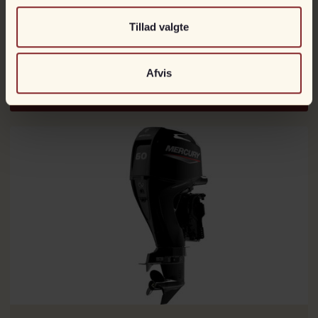
Tillad valgte
Mercury 50 hk ELPT
Kan bestilles
Til fjernstyring
Afvis
DKK
52.990