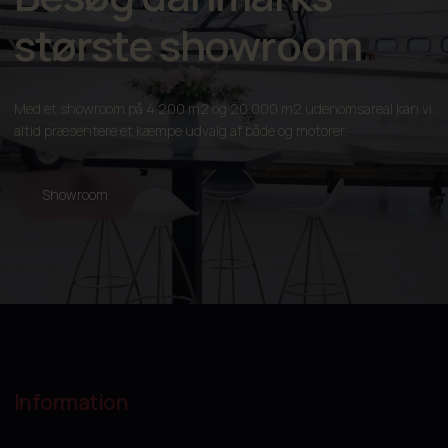
største showroom
Med et showroom på 4.200 m2 og 20.000 m2 udenomsareal kan vi
altid præsentere et kæmpe udvalg af både og motorer.
Showroom
Information