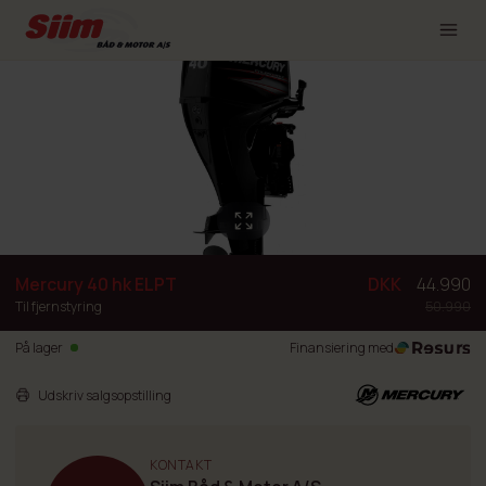
Mercury 40 hk ELPT
DKK
44.990
Til fjernstyring
50.990
På lager
Finansiering med
Udskriv salgsopstilling
KONTAKT