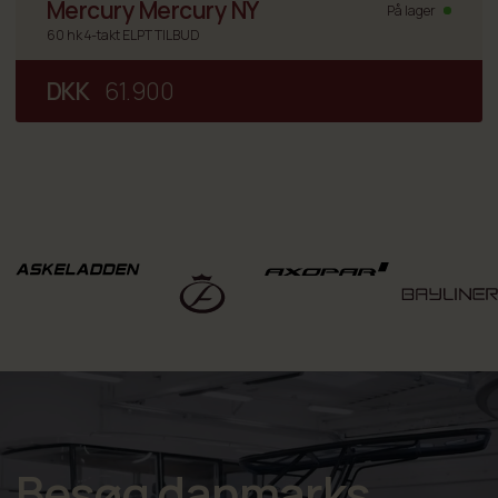
Mercury Mercury NY
På lager
60 hk 4-takt ELPT TILBUD
DKK
61.900
Besøg danmarks