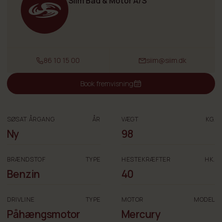
Siim Båd & Motor A/S
86 10 15 00
siim@siim.dk
Book fremvisning
SØSAT ÅRGANG
ÅR
VÆGT
KG.
Ny
98
BRÆNDSTOF
TYPE
HESTEKRÆFTER
HK.
Benzin
40
DRIVLINE
TYPE
MOTOR
MODEL
Påhængsmotor
Mercury