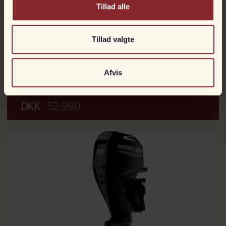
Tillad alle
Tillad valgte
Mercury 50 hk ELPT
Kan bestilles
Afvis
Til fjernstyring
DKK
52.990