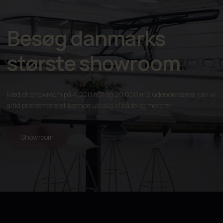
Besøg danmarks
største showroom
Med et showroom på 4.200 m2 og 20.000 m2 udenomsareal kan vi
altid præsentere et kæmpe udvalg af både og motorer.
Showroom