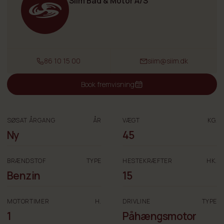
Siim Båd & Motor A/S
86 10 15 00
siim@siim.dk
Book fremvisning
SØSAT ÅRGANG
ÅR
VÆGT
KG.
Ny
45
BRÆNDSTOF
TYPE
HESTEKRÆFTER
HK.
Benzin
15
MOTORTIMER
H.
DRIVLINE
TYPE
1
Påhængsmotor