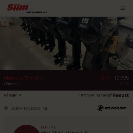
Mercury 15 hk MH
DKK
19.995
Håndtag
21.995
På lager
Finansiering med
Udskriv salgsopstilling
KONTAKT