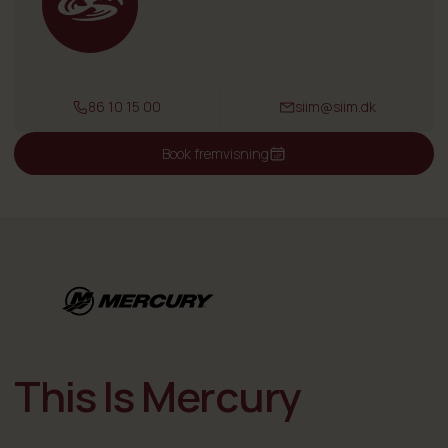
86 10 15 00
siim@siim.dk
Book fremvisning
This Is Mercury