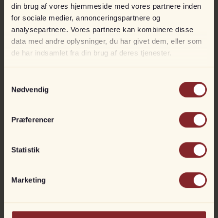
din brug af vores hjemmeside med vores partnere inden
for sociale medier, annonceringspartnere og
analysepartnere. Vores partnere kan kombinere disse
data med andre oplysninger, du har givet dem, eller som
de har indsamlet fra din brug af deres tjenester.
Samtykkevalg
Mercury 40 hk ELPT
Nødvendig
På lager
Til fjernstyring
Præferencer
DKK
44.990
50.990
Statistik
Marketing